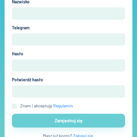
Nazwisko
Telegram
Hasło
Potwierdź hasło
Znam i akceptuję
Regulamin
Zarejestruj się
Masz już konto?
Zaloguj się